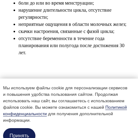
боли до или во время менструации;
нарушение длительности цикла, отсутствие
регулярности;
неприятные ощущения в области молочных желез;
скачки настроения, связанные с фазой цикла;
отсутствие беременности в течение года
планирования или полугода после достижения 30
лет.
Почему мы
Мы используем файлы cookie для персонализации сервисов
и повышения удобства пользования сайтом. Продолжая
использовать наш сайт, вы соглашаетесь с использованием
Высокий профессионализм.
В отделении гинекологии
файлов cookie. Вы можете ознакомиться с нашей
Политикой
работают квалифицированные специалисты. Они
конфиденциальности
для получения дополнительной
ежегодно посещают российские и международные
информации.
Онлайн-
медицинские конгрессы, оперативно внедряют в работу
запись
новейшие разработки в этой области.
Принять