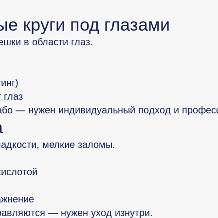
ые круги под глазами
шки в области глаз.
инг)
 глаз
або — нужен индивидуальный подход и профес
а
ладкости, мелкие заломы.
кислотой
ажнение
авляются — нужен уход изнутри.