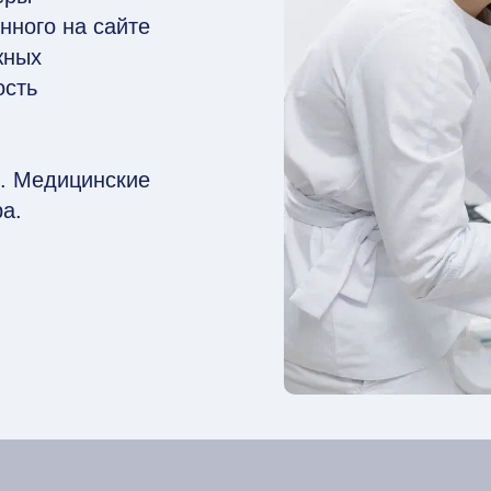
ного на сайте
жных
ость
. Медицинские
а.