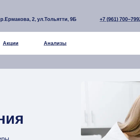
р.Ермакова, 2, ул.Тольятти, 9Б
+7 (961) 700−799
Акции
Анализы
ния
еры