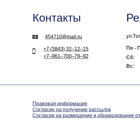
Контакты
Ре
ул.То
454710@mail.ru
Пн - 
+7 (3843) 32‒12‒15
+7‒961‒700‒79‒92
Сб:
Вс:
Правовая информация
Согласие на получение рассылок
Согласие на размещение и обнародование о