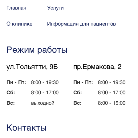
Политика обработки персональных данных
Пользовательское соглашение
Согласие на обработку персональных данных
Правовая информация
Согласие на получение рассылок
Согласие на размещение и обнародование
отзывов и медиаметриалов
© Все права защищены, 2024.
Общество с ограниченной ответственностью «Диагноз +»
Руководители Журавлева Ольга Федоровна (Директор)
Администрация клиники принимает все меры для своевременного обновления
прайс-листа, размещенного на сайте, однако во избежание возможных
недоразумений советуем уточнять стоимость услуг по телефону +7 (3843) 32-
12-15. Размещенный прайс не является офертой. Медицинские услуги
оказываются на основании договора. Цены на сайте не являются публичной
офертой, конечную стоимость уточняйте по телефонам или на консультации
специалиста.
Договор на оказание платных медицинских услуг
ООО «Диагноз +», ИНН 4 217 168 976, ОГРН 1 154 217 001 795, •Лицензия
на осуществление медицинской деятельности: № ЛО-42−01−6 377
от 27.10.2020 г., выдана Министерством здравоохранения Кемеровской